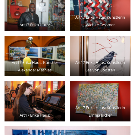
Art17 Erika Haus; Künstlerin
Art17 Erika Haus;
Wiebke Tessmer
Art17 Erika Haus; Künstler
Art17 Erika Haus; Künstlerin
Alexander Mathias
Lea von Soosten
Art17 Erika Haus; Künstlerin
Art17 Erika Haus;
Emilija Jücker