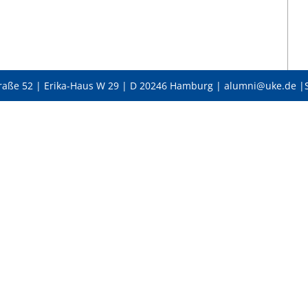
raße 52 | Erika-Haus W 29 | D 20246 Hamburg | alumni@uke.de |