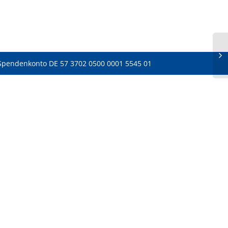
Spendenkonto DE 57 3702 0500 0001 5545 01
PJ-
So