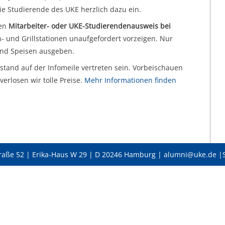
ie Studierende des UKE herzlich dazu ein.
nen
Mitarbeiter- oder UKE-Studierendenausweis bei
- und Grillstationen unaufgefordert vorzeigen. Nur
und Speisen ausgeben.
stand auf der Infomeile vertreten sein. Vorbeischauen
erlosen wir tolle Preise.
Mehr Informationen finden
raße 52 | Erika-Haus W 29 | D 20246 Hamburg | alumni@uke.de |