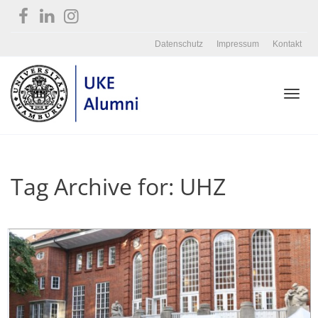
Datenschutz
Impressum
Kontakt
Toggl
Tag Archive for: UHZ
navig