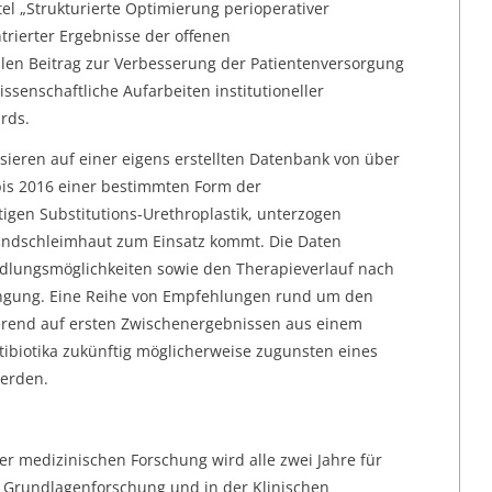
tel „Strukturierte Optimierung perioperativer
trierter Ergebnisse der offenen
ralen Beitrag zur Verbesserung der Patientenversorgung
wissenschaftliche Aufarbeiten institutioneller
rds.
ieren auf einer eigens erstellten Datenbank von über
bis 2016 einer bestimmten Form der
igen Substitutions-Urethroplastik, unterzogen
undschleimhaut zum Einsatz kommt. Die Daten
andlungsmöglichkeiten sowie den Therapieverlauf nach
engung. Eine Reihe von Empfehlungen rund um den
ierend auf ersten Zwischenergebnissen aus einem
ntibiotika zukünftig möglicherweise zugunsten eines
werden.
er medizinischen Forschung wird alle zwei Jahre für
r Grundlagenforschung und in der Klinischen