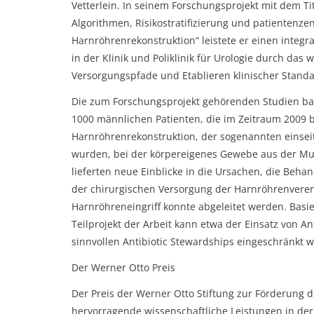
Vetterlein. In seinem Forschungsprojekt mit dem Ti
Algorithmen, Risikostratifizierung und patientenzen
Harnröhrenrekonstruktion“ leistete er einen integ
in der Klinik und Poliklinik für Urologie durch das 
Versorgungspfade und Etablieren klinischer Standa
Die zum Forschungsprojekt gehörenden Studien bas
1000 männlichen Patienten, die im Zeitraum 2009 
Harnröhrenrekonstruktion, der sogenannten einseit
wurden, bei der körpereigenes Gewebe aus der M
lieferten neue Einblicke in die Ursachen, die Beh
der chirurgischen Versorgung der Harnröhrenver
Harnröhreneingriff konnte abgeleitet werden. Bas
Teilprojekt der Arbeit kann etwa der Einsatz von A
sinnvollen Antibiotic Stewardships eingeschränkt 
Der Werner Otto Preis
Der Preis der Werner Otto Stiftung zur Förderung d
hervorragende wissenschaftliche Leistungen in de