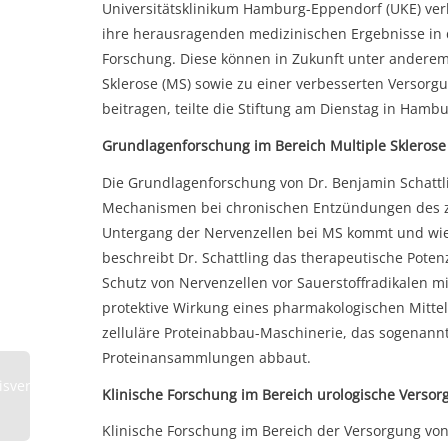
Universitätsklinikum Hamburg-Eppendorf (UKE) verl
ihre herausragenden medizinischen Ergebnisse in 
Forschung. Diese können in Zukunft unter anderem
Sklerose (MS) sowie zu einer verbesserten Versor
beitragen, teilte die Stiftung am Dienstag in Hambu
Grundlagenforschung im Bereich Multiple Sklerose
Die Grundlagenforschung von Dr. Benjamin Schattli
Mechanismen bei chronischen Entzündungen des ze
Untergang der Nervenzellen bei MS kommt und wie 
beschreibt Dr. Schattling das therapeutische Poten
Schutz von Nervenzellen vor Sauerstoffradikalen mi
protektive Wirkung eines pharmakologischen Mitte
zelluläre Proteinabbau-Maschinerie, das sogenannt
Proteinansammlungen abbaut.
isverleihung
Klinische Forschung im Bereich urologische Versor
2019
Klinische Forschung im Bereich der Versorgung von