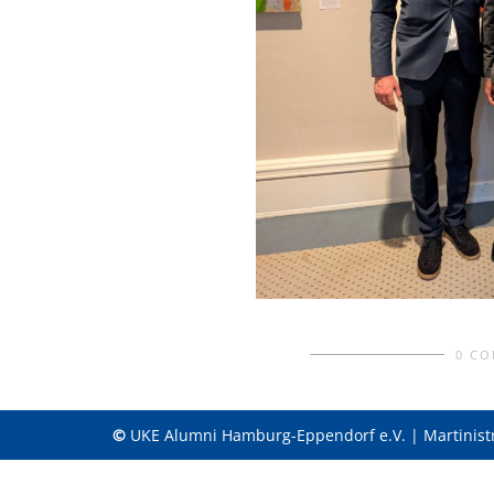
0 C
©
UKE Alumni Hamburg-Eppendorf e.V. | Martinist