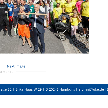
Next Image
OMMENTS
raße 52 | Erika-Haus W 29 | D 20246 Hamburg | alumni@uke.de |