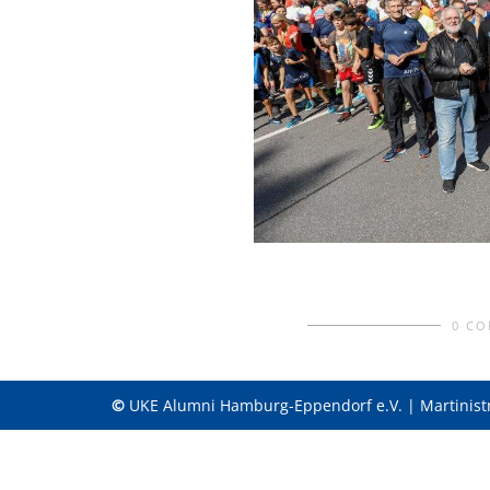
0 C
©
UKE Alumni Hamburg-Eppendorf e.V. | Martinist