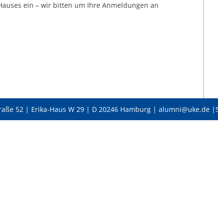
-Hauses ein – wir bitten um Ihre Anmeldungen an
raße 52 | Erika-Haus W 29 | D 20246 Hamburg | alumni@uke.de |