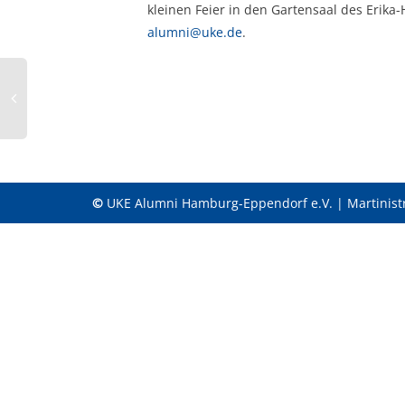
kleinen Feier in den Gartensaal des Erika
alumni@uke.de
.
©
UKE Alumni Hamburg-Eppendorf e.V. | Martinist