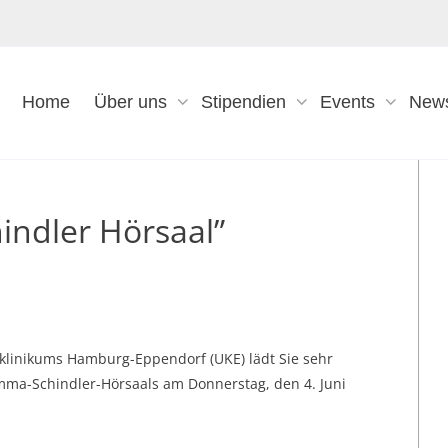
Home
Über uns
Stipendien
Events
New
ndler Hörsaal”
sklinikums Hamburg-Eppendorf (UKE) lädt Sie sehr
mma-Schindler-Hörsaals am Donnerstag, den 4. Juni