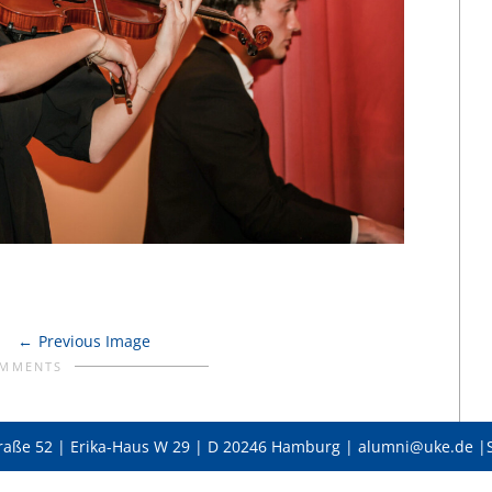
Previous Image
OMMENTS
raße 52 | Erika-Haus W 29 | D 20246 Hamburg | alumni@uke.de |