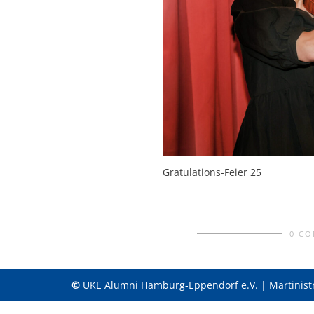
Gratulations-Feier 25
0 C
©
UKE Alumni Hamburg-Eppendorf e.V. | Martinist