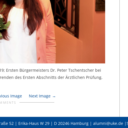
19; Ersten Bürgermeisters Dr. Peter Tschentscher bei
erenden des Ersten Abschnitts der Ärztlichen Prüfung.
vious Image
Next Image
OMMENTS
raße 52 | Erika-Haus W 29 | D 20246 Hamburg | alumni@uke.de |