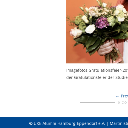
Imagefotos,Gratulationsfeier-20
der Gratulationsfeier der Studi
Pre
0 C
©
UKE Alumni Hamburg-Eppendorf e.V. | Martinist