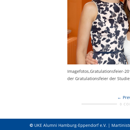
Imagefotos,Gratulationsfeier-20
der Gratulationsfeier der Studi
Pre
0 C
©
UKE Alumni Hamburg-Eppendorf e.V. | Martinist