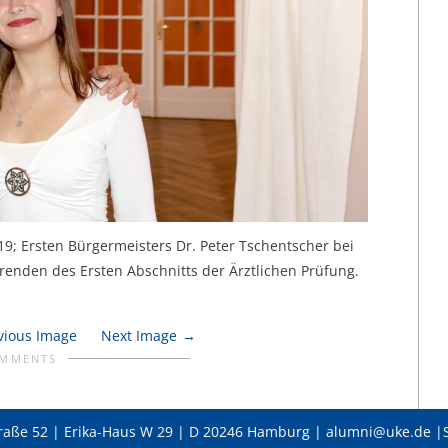
19; Ersten Bürgermeisters Dr. Peter Tschentscher bei
erenden des Ersten Abschnitts der Ärztlichen Prüfung.
vious Image
Next Image
OMMENTS
raße 52 | Erika-Haus W 29 | D 20246 Hamburg | alumni@uke.de |