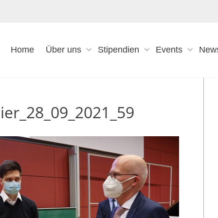
Home
Über uns
Stipendien
Events
New
eier_28_09_2021_59