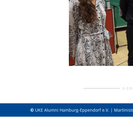
0 C
©
UKE Alumni Hamburg-Eppendorf e.V. | Martinist