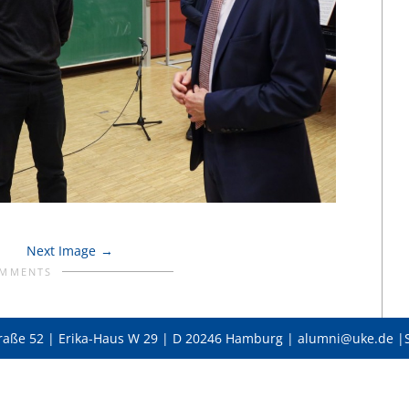
Next Image
OMMENTS
raße 52 | Erika-Haus W 29 | D 20246 Hamburg | alumni@uke.de |