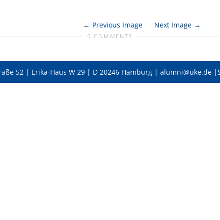
Previous Image
Next Image
0 COMMENTS
raße 52 | Erika-Haus W 29 | D 20246 Hamburg | alumni@uke.de |