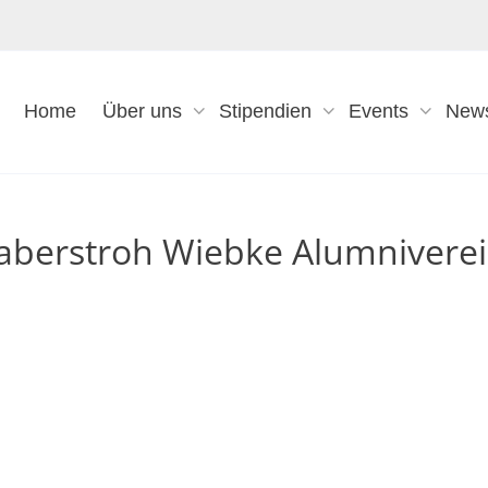
Home
Über uns
Stipendien
Events
New
 Haberstroh Wiebke Alumnivere