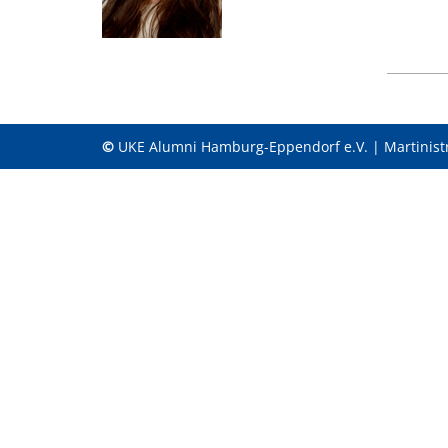
©
UKE Alumni Hamburg-Eppendorf e.V. | Martinist