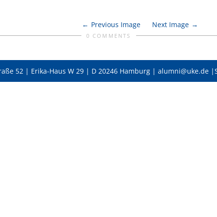
Previous Image
Next Image
0 COMMENTS
raße 52 | Erika-Haus W 29 | D 20246 Hamburg | alumni@uke.de |