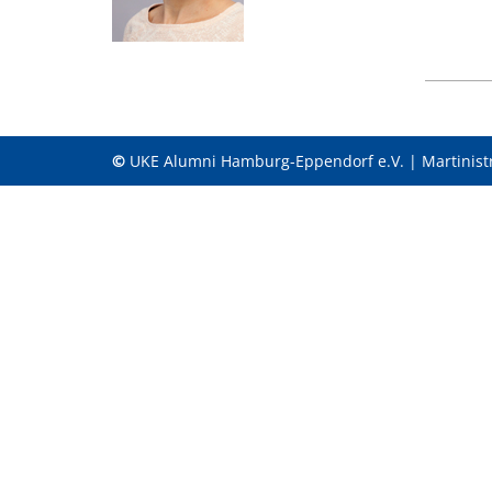
©
UKE Alumni Hamburg-Eppendorf e.V. | Martinist