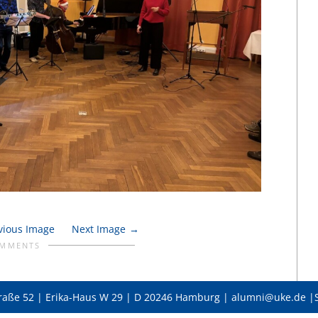
vious Image
Next Image
OMMENTS
raße 52 | Erika-Haus W 29 | D 20246 Hamburg | alumni@uke.de |