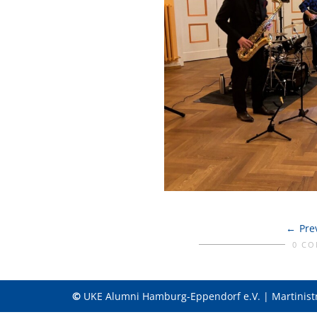
Pre
0 C
©
UKE Alumni Hamburg-Eppendorf e.V. | Martinist