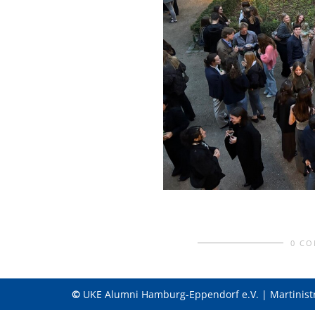
0 C
©
UKE Alumni Hamburg-Eppendorf e.V. | Martinist